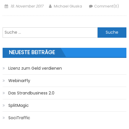
Posted on
Author
18. November 2017
Michael Gluska
Comment(0)
Suche nach:
NEUESTE BEITRÄGE
Lizenz zum Geld verdienen
WebinarFly
Das Strandbusiness 2.0
SplitMagic
SociTraffic