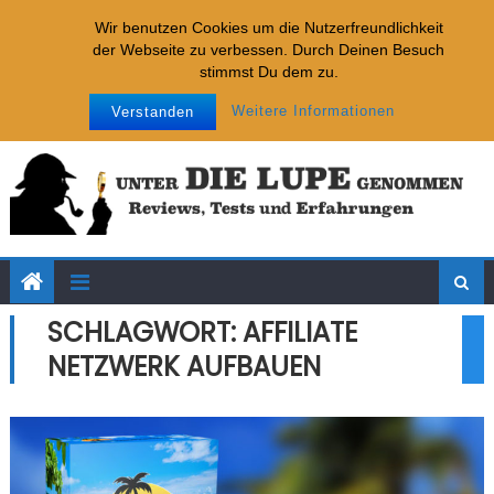
Skip to content
Neueste Tests:
Wir benutzen Cookies um die Nutzerfreundlichkeit
der Webseite zu verbessen. Durch Deinen Besuch
Lizenz zum Geld verdienen
stimmst Du dem zu.
WebinarFly
Samstag, September 10, 2022
Datenschutz
Impressum
Das Strandbusiness 2.0
Weitere Informationen
Verstanden
SplitMagic
SociTraffic
SCHLAGWORT:
AFFILIATE
NETZWERK AUFBAUEN